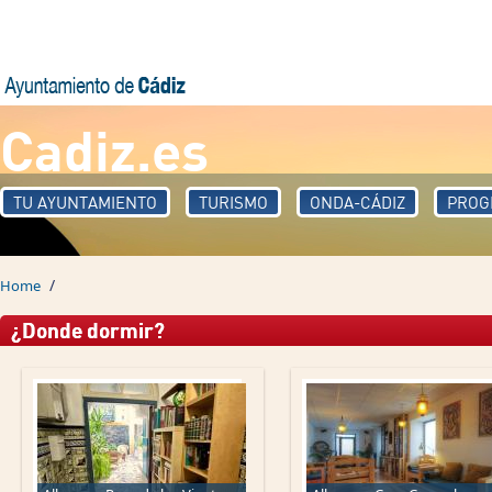
Skip to main content
Cadiz.es
TU AYUNTAMIENTO
TURISMO
ONDA-CÁDIZ
PROG
/
Home
¿Donde dormir?