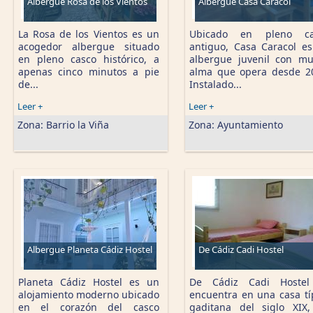
Albergue Rosa de los Vientos
Albergue Casa Caracol
La Rosa de los Vientos es un
Ubicado en pleno ca
acogedor albergue situado
antiguo, Casa Caracol e
en pleno casco histórico, a
albergue juvenil con m
apenas cinco minutos a pie
alma que opera desde 2
de...
Instalado...
Leer +
Leer +
Zona:
Barrio la Viña
Zona:
Ayuntamiento
Albergue Planeta Cádiz Hostel
De Cádiz Cadi Hostel
Planeta Cádiz Hostel es un
De Cádiz Cadi Hostel
alojamiento moderno ubicado
encuentra en una casa tí
en el corazón del casco
gaditana del siglo XIX