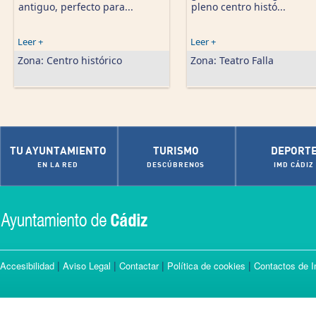
antiguo, perfecto para...
pleno centro histó...
Leer +
Leer +
Zona:
Centro histórico
Zona:
Teatro Falla
TU AYUNTAMIENTO
TURISMO
DEPORT
EN LA RED
DESCÚBRENOS
IMD CÁDIZ
|
|
|
|
Accesibilidad
Aviso Legal
Contactar
Política de cookies
Contactos de I