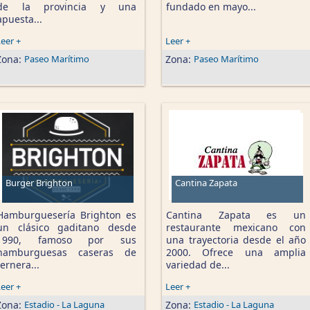
de la provincia y una
fundado en mayo...
apuesta...
eer +
Leer +
Zona:
Paseo Marítimo
Zona:
Paseo Marítimo
Burger Brighton
Cantina Zapata
Hamburguesería Brighton es
Cantina Zapata es un
un clásico gaditano desde
restaurante mexicano con
1990, famoso por sus
una trayectoria desde el año
hamburguesas caseras de
2000. Ofrece una amplia
ternera...
variedad de...
eer +
Leer +
Zona:
Estadio - La Laguna
Zona:
Estadio - La Laguna