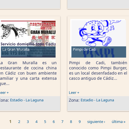
La Gran Muralla
Pimpi de Cadi
La Gran Muralla es un
Pimpi de Cadi, también
restaurante de cocina china
conocido como Pimpi Burger,
en Cádiz con buen ambiente
es un local desenfadado en el
familiar y una carta extensa
casco antiguo de Cádiz...
que...
eer +
Leer +
Zona:
Estadio - La Laguna
Zona:
Estadio - La Laguna
1
2
3
4
5
6
7
8
9
siguiente ›
última »