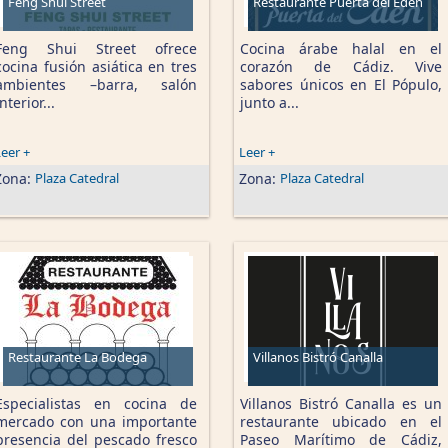
Feng Shui Street
Restaurante Puerta del Edén
Feng Shui Street ofrece
Cocina árabe halal en el
cocina fusión asiática en tres
corazón de Cádiz. Vive
ambientes –barra, salón
sabores únicos en El Pópulo,
interior...
junto a...
eer +
Leer +
Zona:
Plaza Catedral
Zona:
Plaza Catedral
Restaurante La Bodega
Villanos Bistró Canalla
Especialistas en cocina de
Villanos Bistró Canalla es un
mercado con una importante
restaurante ubicado en el
presencia del pescado fresco
Paseo Marítimo de Cádiz,