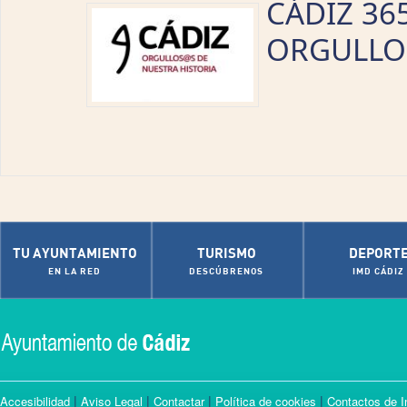
CÁDIZ 36
ORGULLO
TU AYUNTAMIENTO
TURISMO
DEPORT
EN LA RED
DESCÚBRENOS
IMD CÁDIZ
|
|
|
|
Accesibilidad
Aviso Legal
Contactar
Política de cookies
Contactos de I