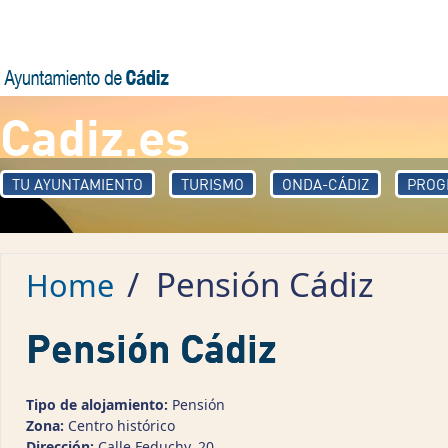
Skip to main content
Cadiz.es
TU AYUNTAMIENTO
TURISMO
ONDA-CÁDIZ
PROG
/
Pensión Cádiz
Home
Pensión Cádiz
Tipo de alojamiento:
Pensión
Zona:
Centro histórico
Dirección:
Calle Feduchy, 20