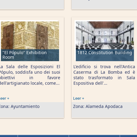
"El Pópulo" Exhibition
1812 Constitution Building
Room
La Sala delle Esposizioni El
L'edificio si trova nell'Antica
Pópulo, soddisfa uno dei suoi
Caserma di La Bomba ed è
obiettivi in favore
stato trasformato in Sala
dell'artigianato locale, come...
Espositiva dell'...
eer +
Leer +
Zona:
Ayuntamiento
Zona:
Alameda Apodaca