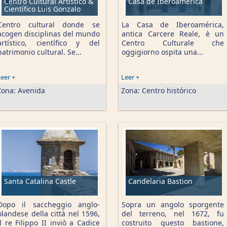
Centro Cultural Artístico &
Casa de Iberoamérica
Científico Luis Gonzalo
Centro cultural donde se
La Casa de Iberoamérica,
acogen disciplinas del mundo
antica Carcere Reale, è un
artístico, científico y del
Centro Culturale che
patrimonio cultural. Se...
oggigiorno ospita una...
eer +
Leer +
Zona:
Avenida
Zona:
Centro histórico
Santa Catalina Castle
Candelaria Bastion
Dopo il saccheggio anglo-
Sopra un angolo sporgente
olandese della città nel 1596,
del terreno, nel 1672, fu
il re Filippo II inviò a Cadice
costruito questo bastione,