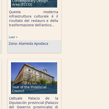
Contemporary Design
Area (ECCO)
Questa moderna
infrastruttura culturale è il
risultato del restauro e della
trasformazione dell'antico...
Leer +
Zona:
Alameda Apodaca
Seat of the Provincial
Council
L'attuale Palacio de la
Diputación provincial (Palazzo
del Governo provinciale) di