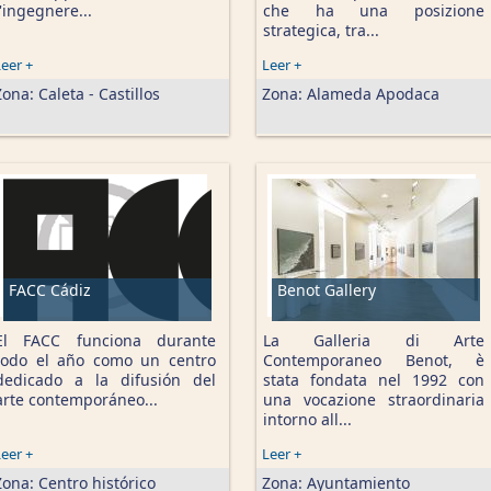
l'ingegnere...
che ha una posizione
strategica, tra...
eer +
Leer +
Zona:
Caleta - Castillos
Zona:
Alameda Apodaca
FACC Cádiz
Benot Gallery
El FACC funciona durante
La Galleria di Arte
todo el año como un centro
Contemporaneo Benot, è
dedicado a la difusión del
stata fondata nel 1992 con
arte contemporáneo...
una vocazione straordinaria
intorno all...
eer +
Leer +
Zona:
Centro histórico
Zona:
Ayuntamiento