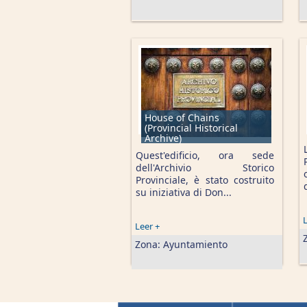
House of Chains
(Provincial Historical
Archive)
Quest'edificio, ora sede
dell'Archivio Storico
Provinciale, è stato costruito
su iniziativa di Don...
L
Leer +
Zona:
Ayuntamiento