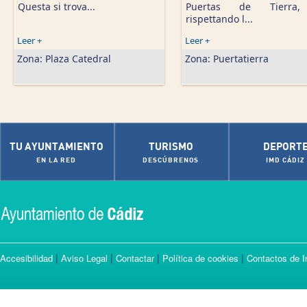
Questa si trova...
Puertas de Tierra
rispettando l...
Leer +
Leer +
Zona:
Plaza Catedral
Zona:
Puertatierra
TU AYUNTAMIENTO
TURISMO
DEPORT
EN LA RED
DESCÚBRENOS
IMD CÁDIZ
|
|
|
|
Accesibilidad
Aviso Legal
Contactar
Política de cookies
Contactos de I