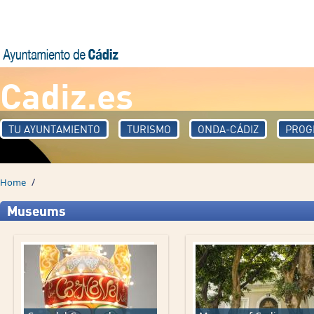
Skip to main content
Cadiz.es
TU AYUNTAMIENTO
TURISMO
ONDA-CÁDIZ
PROG
/
Home
Museums