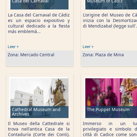
Casa del Carnaval
Museum of Cadiz
La Casa del Carnaval de Cádiz
L'origine del Museo de Cá
es un espacio expositivo y
inizia con la Desmortiza
cultural dedicado a la fiesta
di Mendizabal (legge sull'.
más emblemá...
Leer +
Leer +
Zona:
Mercado Central
Zona:
Plaza de Mina
Cathedral Museum and
The Puppet Museum
Archives
Il Museo della Cattedrale si
Immerso in un lu
trova nell'antica Casa de la
privilegiato e simbolo d
Contaduría (Corte dei Conti).
città di Cadice come son