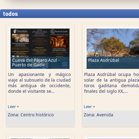
Pages
todos
Cueva del Pájaro Azul -
Plaza Asdrúbal
Puerto de Gadir
Un apasionante y mágico
Plaza Asdrúbal ocupa ho
viaje al subsuelo de la ciudad
solar de la antigua plaz
más antigua de occidente,
toros gaditana demoli
donde el visitante se...
finales del siglo XX,...
Leer +
Leer +
Zona:
Centro histórico
Zona:
Avenida