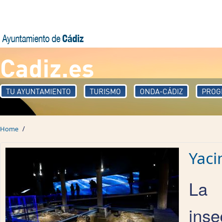
Skip to main content
Cadiz.es
TU AYUNTAMIENTO
TURISMO
ONDA-CÁDIZ
PROG
/
Home
Yaci
La 
ins