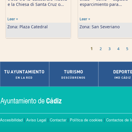
e la Chiesa di Santa Cruz o...
esparcimiento para...
Leer +
Leer +
Zona:
Plaza Catedral
Zona:
San Severiano
1
2
3
4
5
TU AYUNTAMIENTO
TURISMO
DEPORT
EN LA RED
DESCÚBRENOS
IMD CÁDIZ
|
|
|
|
Accesibilidad
Aviso Legal
Contactar
Política de cookies
Contactos de I