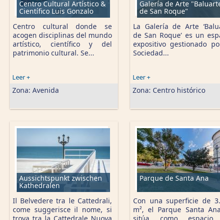
Centro Cultural Artístico &
Galería de Arte "Baluart
Científico Luis Gonzalo
de San Roque"
Centro cultural donde se
La Galería de Arte ‘Balu
acogen disciplinas del mundo
de San Roque’ es un esp
artístico, científico y del
expositivo gestionado po
patrimonio cultural. Se...
Sociedad...
Leer +
Leer +
Zona:
Avenida
Zona:
Centro histórico
Aussichtspunkt zwischen
Parque de Santa Ana
Kathedralen
Il Belvedere tra le Cattedrali,
Con una superficie de 3
come suggerisce il nome, si
m², el Parque Santa An
trova tra la Cattedrale Nuova
sitúa como espacio