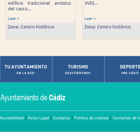
edificio tradicional andaluz
XVIII...
del casco...
Leer +
Leer +
Zona:
Centro histórico
Zona:
Centro histórico
TU AYUNTAMIENTO
TURISMO
DEPORT
EN LA RED
DESCÚBRENOS
IMD CÁDIZ
|
|
|
|
Accesibilidad
Aviso Legal
Contactar
Política de cookies
Contactos de I