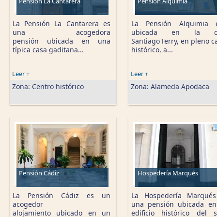
Pensión La Cantarera
Pensión Alquimia
La Pensión La Cantarera es
La Pensión Alquimia e
una acogedora
ubicada en la ca
pensión ubicada en una
Santiago Terry, en pleno c
típica casa gaditana...
histórico, a...
Leer +
Leer +
Zona:
Centro histórico
Zona:
Alameda Apodaca
Pensión Cádiz
Hospedería Marqués
La Pensión Cádiz es un
La Hospedería Marqués
acogedor
una pensión ubicada e
alojamiento ubicado en un
edificio histórico del s