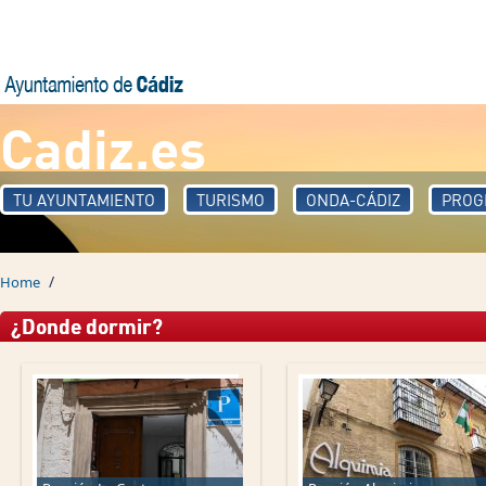
Skip to main content
Cadiz.es
TU AYUNTAMIENTO
TURISMO
ONDA-CÁDIZ
PROG
/
Home
¿Donde dormir?