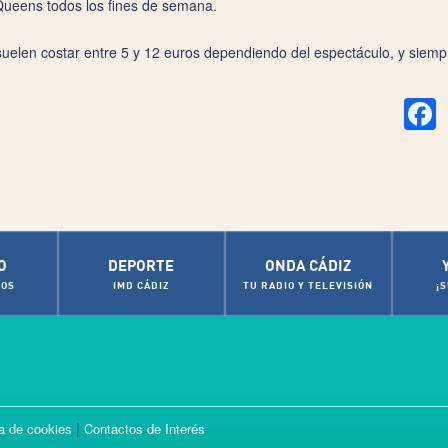
Queens todos los fines de semana.
 suelen costar entre 5 y 12 euros dependiendo del espectáculo, y siemp
F
O
DEPORTE
ONDA CÁDIZ
OS
IMD CÁDIZ
TU RADIO Y TELEVISIÓN
¡
|
ca de cookies
Contactos de Interés