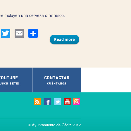
re incluyen una cerveza o refresco.
Compartir
acebook
Twitter
Email
Read more
about Café Teatro Pay Pay
YOUTUBE
CONTACTAR
SUSCRÍBETE!
CUÉNTANOS
© Ayuntamiento de Cádiz 2012