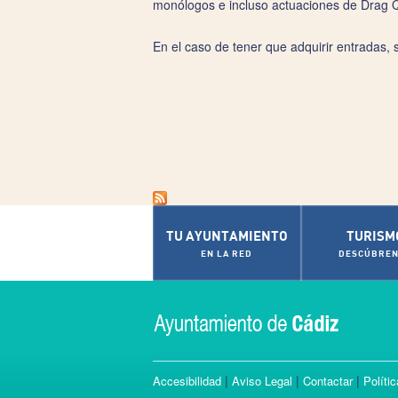
monólogos e incluso actuaciones de Drag 
En el caso de tener que adquirir entradas,
TU AYUNTAMIENTO
TURISM
EN LA RED
DESCÚBREN
|
|
|
Accesibilidad
Aviso Legal
Contactar
Políti