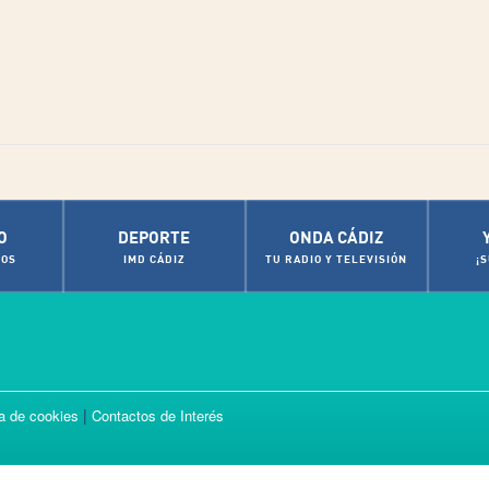
O
DEPORTE
ONDA CÁDIZ
OS
IMD CÁDIZ
TU RADIO Y TELEVISIÓN
¡
|
ca de cookies
Contactos de Interés