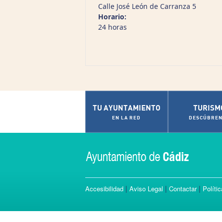
Calle José León de Carranza 5
Horario:
24 horas
TU AYUNTAMIENTO
TURISM
EN LA RED
DESCÚBREN
|
|
|
Accesibilidad
Aviso Legal
Contactar
Políti