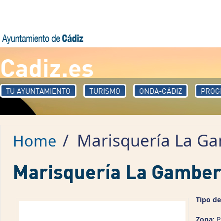
Skip to main content
Cadiz.es
TU AYUNTAMIENTO
TURISMO
ONDA-CÁDIZ
PROG
/
Marisquería La G
Home
Marisquería La Gamber
Tipo de
Zona:
P