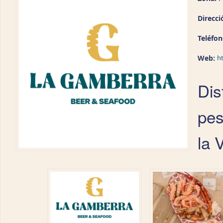
Direcci
Teléfo
Web:
h
Dis
pes
la 