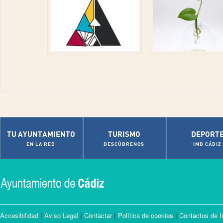
TU AYUNTAMIENTO
TURISMO
DEPORT
EN LA RED
DESCÚBRENOS
IMD CÁDIZ
|
|
|
|
Accesibilidad
Aviso Legal
Contactar
Política de cookies
Contactos de I