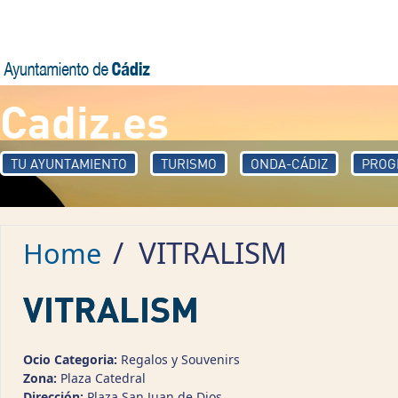
Skip to main content
Cadiz.es
TU AYUNTAMIENTO
TURISMO
ONDA-CÁDIZ
PROG
/
VITRALISM
Home
VITRALISM
Ocio Categoria:
Regalos y Souvenirs
Zona:
Plaza Catedral
Dirección:
Plaza San Juan de Dios