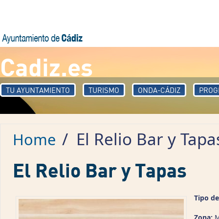
Skip to main content
Cadiz.es
TU AYUNTAMIENTO
TURISMO
ONDA-CÁDIZ
PROG
/
El Relio Bar y Tapa
Home
El Relio Bar y Tapas
Tipo de
Zona:
M