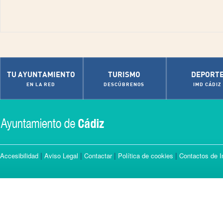
TU AYUNTAMIENTO
TURISMO
DEPORT
EN LA RED
DESCÚBRENOS
IMD CÁDIZ
|
|
|
|
Accesibilidad
Aviso Legal
Contactar
Política de cookies
Contactos de I