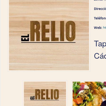
Direcci
Teléfo
Web:
h
Tap
Cád