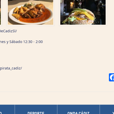
eCadizSl/
nes y Sábado 12:30 - 2:00
pirata_cadiz/
O
DEPORTE
ONDA CÁDIZ