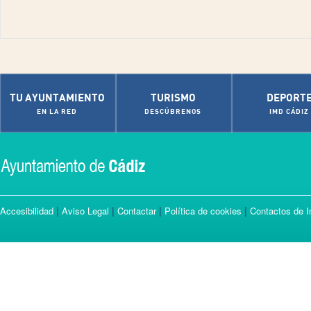
TU AYUNTAMIENTO
TURISMO
DEPORT
EN LA RED
DESCÚBRENOS
IMD CÁDIZ
|
|
|
|
Accesibilidad
Aviso Legal
Contactar
Política de cookies
Contactos de I