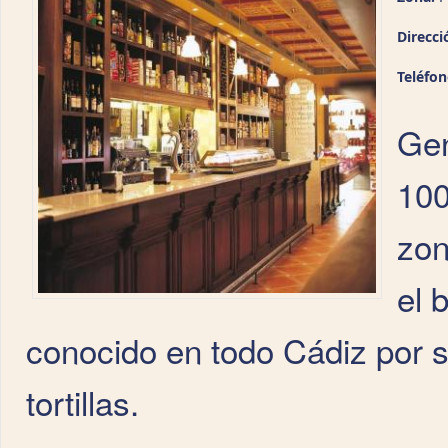
Direcci
Teléfo
Gen
100
zon
el 
conocido en todo Cádiz por s
tortillas.