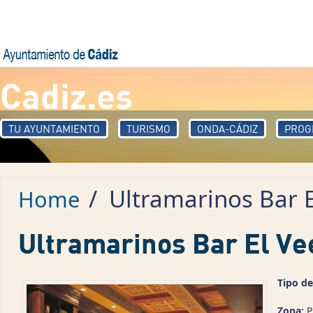
Skip to main content
Cadiz.es
TU AYUNTAMIENTO
TURISMO
ONDA-CÁDIZ
PROG
/
Ultramarinos Bar 
Home
Ultramarinos Bar El Ve
Tipo de
Zona:
P