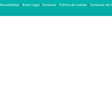
|
|
|
|
Accesibilidad
Aviso Legal
Contactar
Política de cookies
Contactos de I