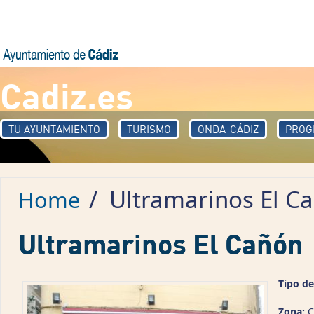
Skip to main content
Cadiz.es
TU AYUNTAMIENTO
TURISMO
ONDA-CÁDIZ
PROG
/
Ultramarinos El C
Home
Ultramarinos El Cañón
Tipo de
Zona:
C