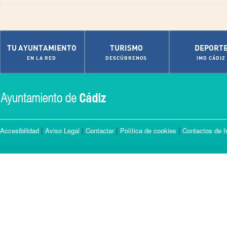
TU AYUNTAMIENTO
TURISMO
DEPORT
EN LA RED
DESCÚBRENOS
IMD CÁDIZ
|
|
|
|
Accesibilidad
Aviso Legal
Contactar
Política de cookies
Contactos de I