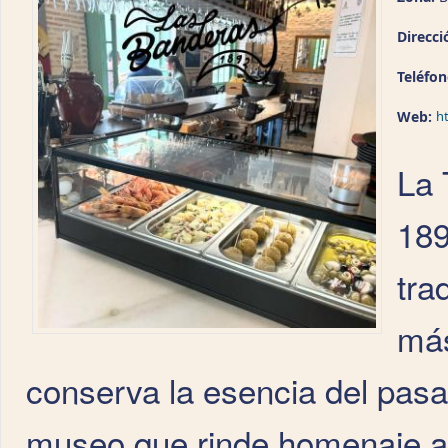
Direcci
Teléfo
Web:
h
La 
189
tra
más
conserva la esencia del pa
museo que rinde homenaje a l