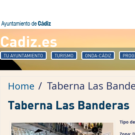
Skip to main content
Cadiz.es
TU AYUNTAMIENTO
TURISMO
ONDA-CÁDIZ
PROG
/
Taberna Las Bande
Home
Taberna Las Banderas
Tipo de
Zona:
B