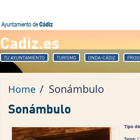
Skip to main content
Cadiz.es
TU AYUNTAMIENTO
TURISMO
ONDA-CÁDIZ
PROG
/
Sonámbulo
Home
Sonámbulo
Tipo de
Zona:
C