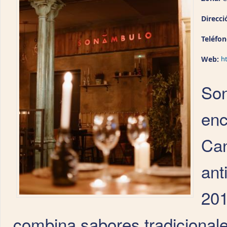
Direcci
Teléfo
Web:
h
Son
enc
Can
ant
201
combina sabores tradicional