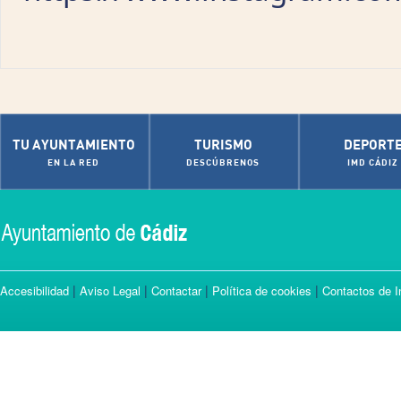
TU AYUNTAMIENTO
TURISMO
DEPORT
EN LA RED
DESCÚBRENOS
IMD CÁDIZ
|
|
|
|
Accesibilidad
Aviso Legal
Contactar
Política de cookies
Contactos de I