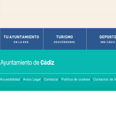
TU AYUNTAMIENTO
TURISMO
DEPORT
EN LA RED
DESCÚBRENOS
IMD CÁDIZ
|
|
|
|
Accesibilidad
Aviso Legal
Contactar
Política de cookies
Contactos de I