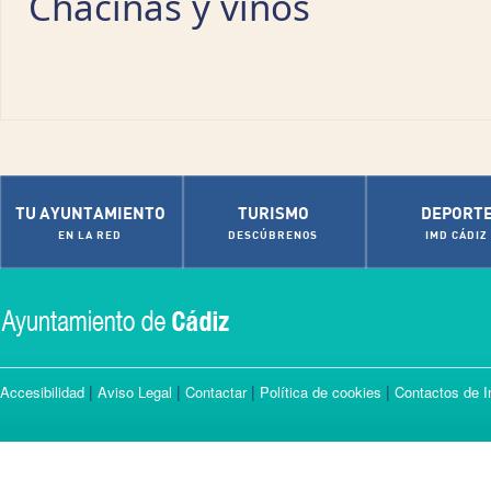
Chacinas y vinos
TU AYUNTAMIENTO
TURISMO
DEPORT
EN LA RED
DESCÚBRENOS
IMD CÁDIZ
|
|
|
|
Accesibilidad
Aviso Legal
Contactar
Política de cookies
Contactos de I