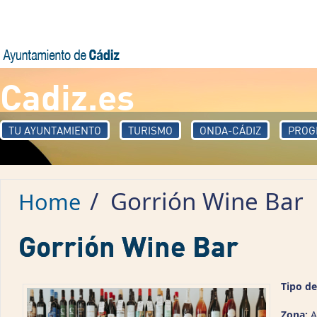
Skip to main content
Cadiz.es
TU AYUNTAMIENTO
TURISMO
ONDA-CÁDIZ
PROG
/
Gorrión Wine Bar
Home
Gorrión Wine Bar
Tipo de
Zona:
A