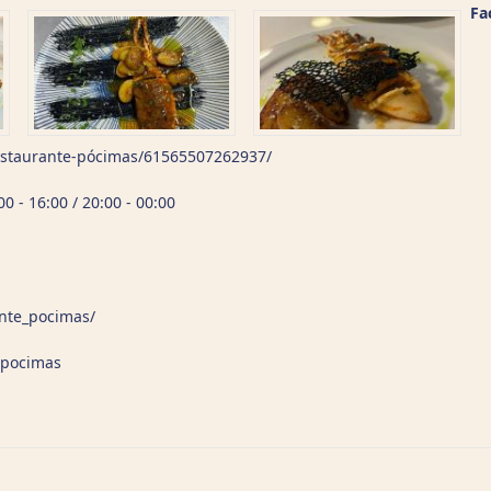
Fa
estaurante-pócimas/61565507262937/
 - 16:00 / 20:00 - 00:00
nte_pocimas/
epocimas