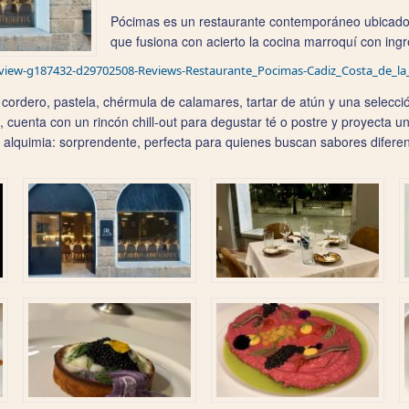
Pócimas es un restaurante contemporáneo ubicado 
que fusiona con acierto la cocina marroquí con ing
Review-g187432-d29702508-Reviews-Restaurante_Pocimas-Cadiz_Costa_de_la
o cordero, pastela, chérmula de calamares, tartar de atún y una selecc
cuenta con un rincón chill-out para degustar té o postre y proyecta u
 alquimia: sorprendente, perfecta para quienes buscan sabores diferen