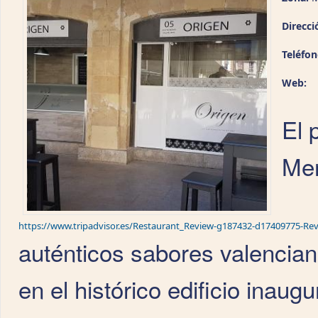
Direcci
Teléfo
Web:
El 
Mer
https://www.tripadvisor.es/Restaurant_Review-g187432-d17409775-Re
auténticos sabores valencian
en el histórico edificio inau