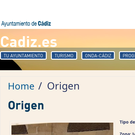
Skip to main content
Cadiz.es
TU AYUNTAMIENTO
TURISMO
ONDA-CÁDIZ
PROG
/
Origen
Home
Origen
Tipo de
Zona:
M