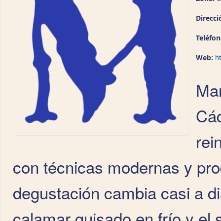
Direcci
Teléfo
Web:
h
​​​
Cád
rei
con técnicas modernas y pro
degustación cambia casi a di
calamar guisado en frío y el 