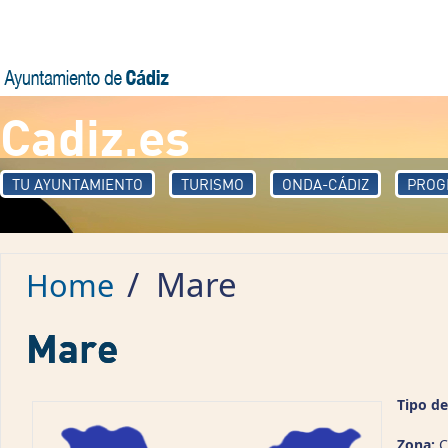
Skip to main content
Cadiz.es
TU AYUNTAMIENTO
TURISMO
ONDA-CÁDIZ
PROG
/
Mare
Home
Mare
Tipo de
Zona:
C