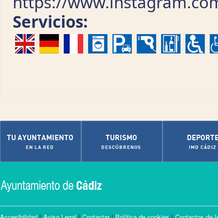
https://www.instagram.co
Servicios:
TU AYUNTAMIENTO
TURISMO
DEPORT
EN LA RED
DESCÚBRENOS
IMD CÁDIZ
|
|
|
|
Accesibilidad
Aviso Legal
Contactar
Política de cookies
Contactos de I