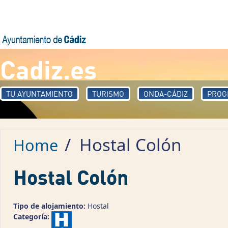
Skip to main content
Cadiz.es
TU AYUNTAMIENTO
TURISMO
ONDA-CÁDIZ
PROG
/
Hostal Colón
Home
Hostal Colón
Tipo de alojamiento:
Hostal
Categoría: