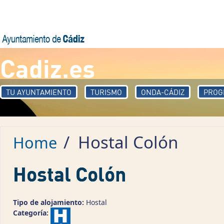
Skip to main content
Cadiz.es
TU AYUNTAMIENTO
TURISMO
ONDA-CÁDIZ
PROG
/
Hostal Colón
Home
Hostal Colón
Tipo de alojamiento:
Hostal
Categoría: