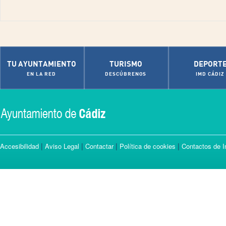
TU AYUNTAMIENTO
TURISMO
DEPORT
EN LA RED
DESCÚBRENOS
IMD CÁDIZ
|
|
|
|
Accesibilidad
Aviso Legal
Contactar
Política de cookies
Contactos de I