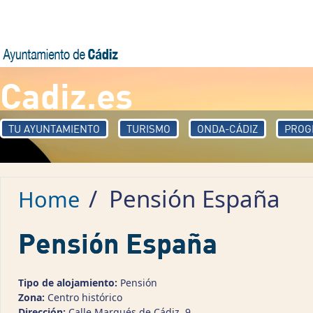
Skip to main content
Cadiz.es
TU AYUNTAMIENTO
TURISMO
ONDA-CÁDIZ
PROG
/
Pensión España
Home
Pensión España
Tipo de alojamiento:
Pensión
Zona:
Centro histórico
Dirección:
Calle Marqués de Cádiz, 9