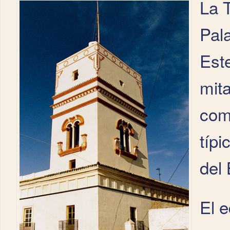
La T
Pal
Este
mita
comp
típi
del 
El e