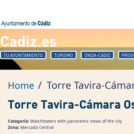
Skip to main content
Cadiz.es
TU AYUNTAMIENTO
TURISMO
ONDA-CÁDIZ
PROG
/
Torre Tavira-Cáma
Home
Torre Tavira-Cámara O
Categoría:
Watchtowers with panoramic views of the city
Zona:
Mercado Central