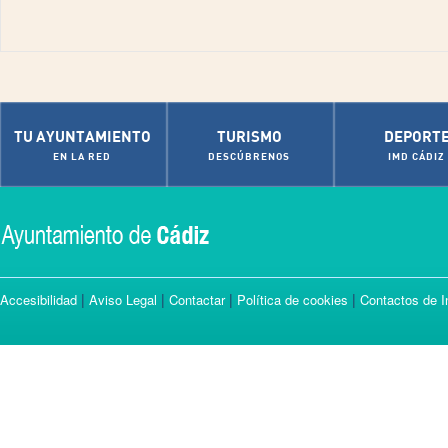
TU AYUNTAMIENTO
TURISMO
DEPORT
EN LA RED
DESCÚBRENOS
IMD CÁDIZ
|
|
|
|
Accesibilidad
Aviso Legal
Contactar
Política de cookies
Contactos de I