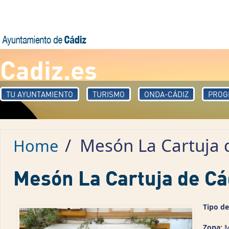
Skip to main content
Cadiz.es
TU AYUNTAMIENTO
TURISMO
ONDA-CÁDIZ
PROG
/
Mesón La Cartuja 
Home
Mesón La Cartuja de Cá
Tipo de
Zona:
M