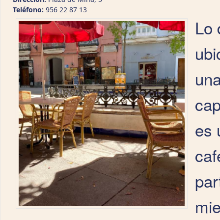
Teléfono:
956 22 87 13
Lo 
ubi
una
cap
es 
caf
par
mie