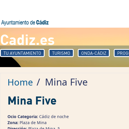
Skip to main content
Cadiz.es
TU AYUNTAMIENTO
TURISMO
ONDA-CÁDIZ
PROG
/
Mina Five
Home
Mina Five
Ocio Categoria:
Cádiz de noche
Zona:
Plaza de Mina
Dirección:
Plaza de Mina, 5