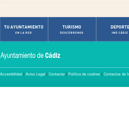
TU AYUNTAMIENTO
TURISMO
DEPORT
EN LA RED
DESCÚBRENOS
IMD CÁDIZ
|
|
|
|
Accesibilidad
Aviso Legal
Contactar
Política de cookies
Contactos de I