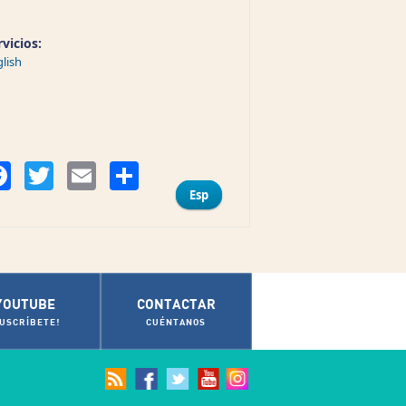
rvicios:
lish
Compartir
Facebook
Twitter
Email
Esp
YOUTUBE
CONTACTAR
SUSCRÍBETE!
CUÉNTANOS