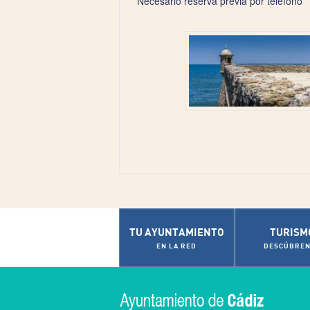
Necesario reserva previa por teléfono
TU AYUNTAMIENTO
TURISM
EN LA RED
DESCÚBREN