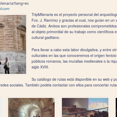
milenaria?lang=es
il.com
TripMilenaria es el proyecto personal del arqueólogo
Fco. J. Ramírez y gracias al cual, nos guían en un v
de Cádiz.
Ambos son profesionales comprometidos c
al objeto primordial de su trabajo como científicos 
cultural gaditano.
Para llevar a cabo esta labor divulgativa, y entre otr
culturales en las que conoceremos el origen fenicio 
públicos romanos, las murallas medievales o la riq
siglo XVIII.
Su catálogo de rutas está disponible en su web y pod
s redes sociales. También podéis contactar con ellos para concertar rut