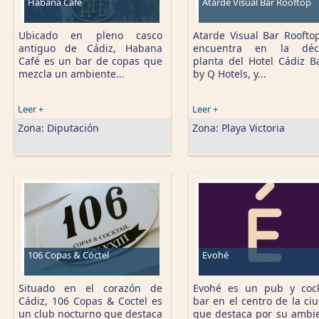
Habana Café
Atarde Visual Bar Rooftop
Ubicado en pleno casco
Atarde Visual Bar Roofto
antiguo de Cádiz, Habana
encuentra en la déc
Café es un bar de copas que
planta del Hotel Cádiz B
mezcla un ambiente...
by Q Hotels, y...
Leer +
Leer +
Zona:
Diputación
Zona:
Playa Victoria
106 Copas & Cóctel
Evohé
Situado en el corazón de
Evohé es un pub y cock
Cádiz, 106 Copas & Coctel es
bar en el centro de la ci
un club nocturno que destaca
que destaca por su ambi