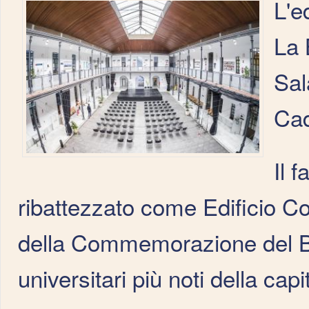
L'e
La 
Sal
Cad
Il 
ribattezzato come Edificio C
della Commemorazione del Bic
universitari più noti della cap