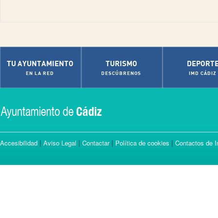
TU AYUNTAMIENTO
TURISMO
DEPORT
EN LA RED
DESCÚBRENOS
IMD CÁDIZ
|
|
|
|
Accesibilidad
Aviso Legal
Contactar
Política de cookies
Contactos de I