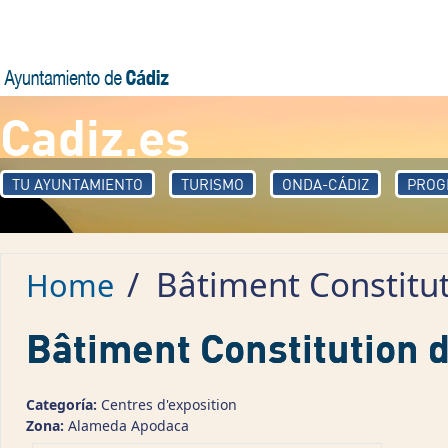
Skip to main content
Cadiz.es
TU AYUNTAMIENTO
TURISMO
ONDA-CÁDIZ
PROG
/
Bâtiment Constitu
Home
Bâtiment Constitution 
Categoría:
Centres d'exposition
Zona:
Alameda Apodaca