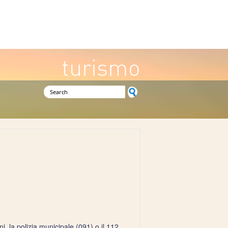
turismo
Search form
i, la polizia municipale (091) o il 112