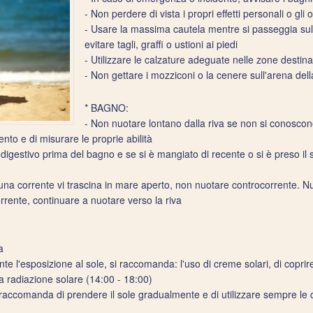
- Non perdere di vista i propri effetti personali o gli 
- Usare la massima cautela mentre si passeggia sulla
evitare tagli, graffi o ustioni ai piedi
- Utilizzare le calzature adeguate nelle zone destina
- Non gettare i mozziconi o la cenere sull'arena del
* BAGNO:
- Non nuotare lontano dalla riva se non si conoscon
to e di misurare le proprie abilità
o digestivo prima del bagno e se si è mangiato di recente o si è preso il 
 una corrente vi trascina in mare aperto, non nuotare controcorrente. N
corrente, continuare a nuotare verso la riva
a
 l'esposizione al sole, si raccomanda: l'uso di creme solari, di coprire l
a radiazione solare (14:00 - 18:00)
si raccomanda di prendere il sole gradualmente e di utilizzare sempre le c