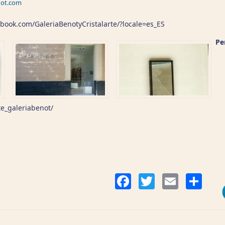
not.com
book.com/GaleriaBenotyCristalarte/?locale=es_ES
Pe
te_galeriabenot/
Co
Facebook
Twitter
Email