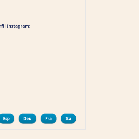
rfil Instagram:
mpartir
Esp
Deu
Fra
Ita