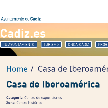
Skip to main content
Cadiz.es
TU AYUNTAMIENTO
TURISMO
ONDA-CÁDIZ
PROG
/
Casa de Iberoamér
Home
Casa de Iberoamérica
Categoría:
Centro de exposiciones
Zona:
Centro histórico