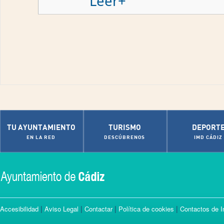
Leer+
TU AYUNTAMIENTO
TURISMO
DEPORT
EN LA RED
DESCÚBRENOS
IMD CÁDIZ
|
|
|
|
Accesibilidad
Aviso Legal
Contactar
Política de cookies
Contactos de I