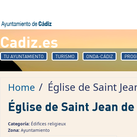
Skip to main content
Cadiz.es
TU AYUNTAMIENTO
TURISMO
ONDA-CÁDIZ
PROG
/
Église de Saint Jea
Home
Église de Saint Jean de
Categoría:
Édifices religieux
Zona:
Ayuntamiento