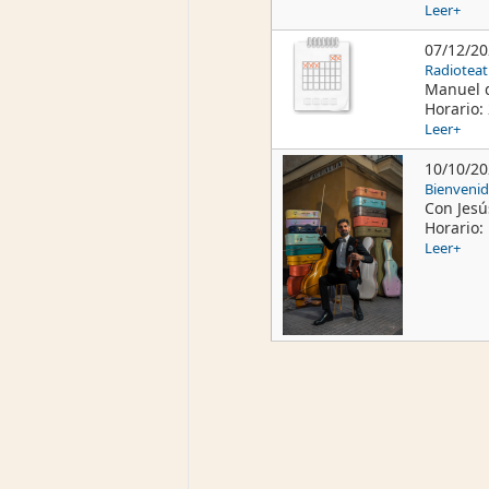
Leer+
07/12/2
Radioteat
Manuel d
Horario: 
Leer+
10/10/2
Bienvenid
Con Jesú
Horario:
Leer+
Pages