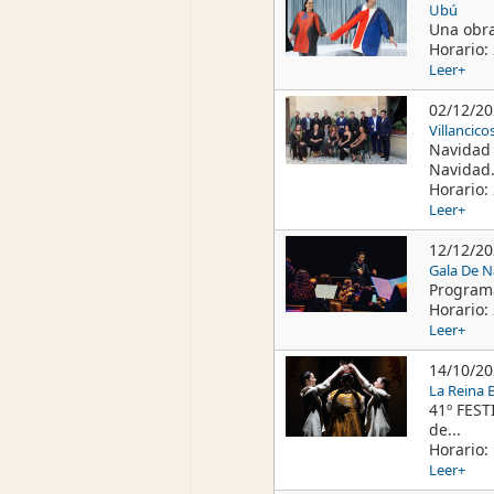
Ubú
Una obra
Horario: 
Leer+
02/12/2
Villancic
Navidad 
Navidad.
Horario: 
Leer+
12/12/2
Gala De N
Programa
Horario: 
Leer+
14/10/2
La Reina 
41º FEST
de...
Horario:
Leer+