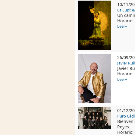
10/11/2
La Lupi: 
Un camin
Horario: 
Leer+
26/09/2
Javier Ru
Javier Ru
Horario: 
Leer+
01/12/2
Puro Cádi
Bienveni
Reyes...
Horario: 