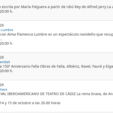
 escrita por María Folguera a partir de Ubú Rey de Alfred Jarry La
20:00 h.
026
os Lumbre
con Alma Flamenca Lumbre es un espectáculo navideño que recupe
..
20:00 h.
026
avidad
 150º Aniversario Falla Obras de Falla, Albéniz, Ravel, Faurè y Elga
20:00 h.
026
Brava
IVAL IBEROAMERICANO DE TEATRO DE CÁDIZ La reina brava, de Ana
 14 y 15 de octubre a las 20.00 horas