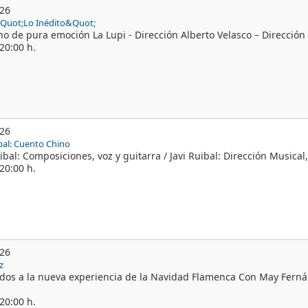
026
&Quot;Lo Inédito&Quot;
o de pura emoción La Lupi - Dirección Alberto Velasco – Dirección 
20:00 h.
026
ibal: Cuento Chino
ibal: Composiciones, voz y guitarra / Javi Ruibal: Dirección Musical, 
20:00 h.
026
z
dos a la nueva experiencia de la Navidad Flamenca Con May Ferná
20:00 h.