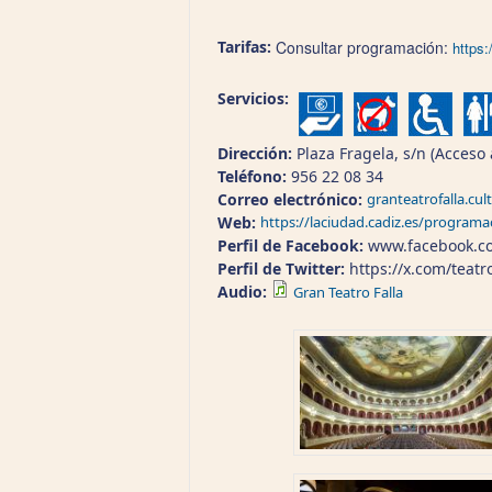
Tarifas:
Consultar programación:
https
Servicios:
Dirección:
Plaza Fragela, s/n (Acceso
Teléfono:
956 22 08 34
Correo electrónico:
granteatrofalla.cul
Web:
https://laciudad.cadiz.es/programac
Perfil de Facebook:
www.facebook.co
Perfil de Twitter:
https://x.com/teat
Audio:
Gran Teatro Falla