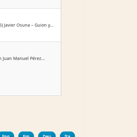
) Javier Osuna – Guion y...
n Juan Manuel Pérez...
mpartir
Eng
Esp
Deu
Ita