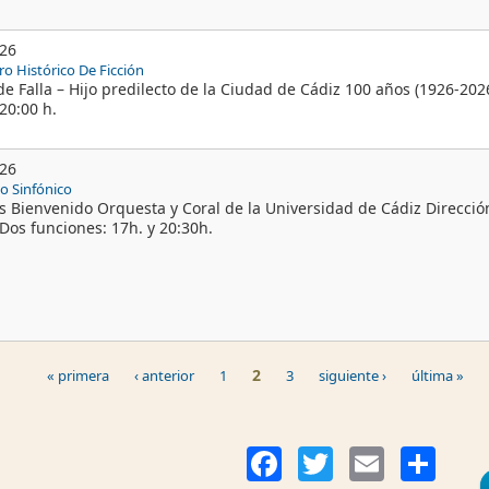
026
ro Histórico De Ficción
e Falla – Hijo predilecto de la Ciudad de Cádiz 100 años (1926-2026
20:00 h.
026
o Sinfónico
s Bienvenido Orquesta y Coral de la Universidad de Cádiz Direcció
 Dos funciones: 17h. y 20:30h.
2
« primera
‹ anterior
1
3
siguiente ›
última »
Co
Facebook
Twitter
Email