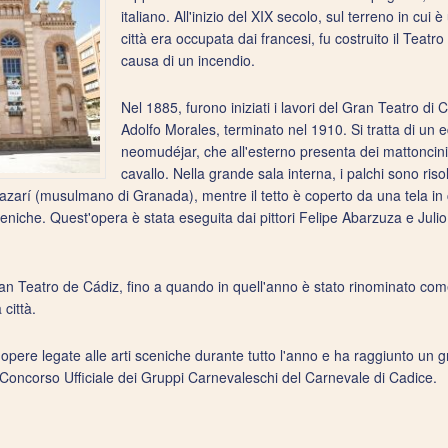
italiano. All'inizio del XIX secolo, sul terreno in cui 
città era occupata dai francesi, fu costruito il Teatr
causa di un incendio.
Nel 1885, furono iniziati i lavori del Gran Teatro di C
Adolfo Morales, terminato nel 1910. Si tratta di un ed
neomudéjar, che all'esterno presenta dei mattoncini 
cavallo. Nella grande sala interna, i palchi sono risol
 nazarí (musulmano di Granada), mentre il tetto è coperto da una tela in 
 sceniche. Quest'opera è stata eseguita dai pittori Felipe Abarzuza e Jul
an Teatro de Cádiz, fino a quando in quell'anno è stato rinominato com
 città.
 di opere legate alle arti sceniche durante tutto l'anno e ha raggiunto un
l Concorso Ufficiale dei Gruppi Carnevaleschi del Carnevale di Cadice.