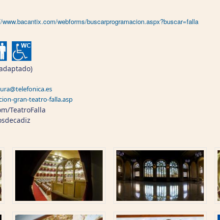
://www.bacantix.com/webforms/buscarprogramacion.aspx?buscar=falla
 adaptado)
tura@telefonica.es
ion-gran-teatro-falla.asp
m/TeatroFalla
rosdecadiz