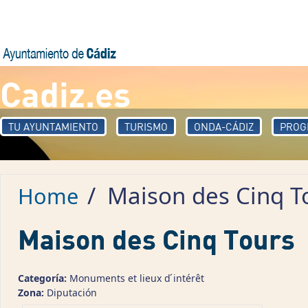
Skip to main content
Cadiz.es
TU AYUNTAMIENTO
TURISMO
ONDA-CÁDIZ
PROG
/
Maison des Cinq T
Home
Maison des Cinq Tours
Categoría:
Monuments et lieux d ́intérêt
Zona:
Diputación