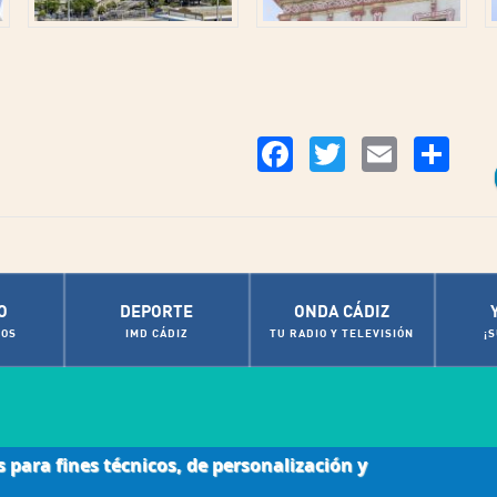
Co
Facebook
Twitter
Email
O
DEPORTE
ONDA CÁDIZ
OS
IMD CÁDIZ
TU RADIO Y TELEVISIÓN
¡
s para fines técnicos, de personalización y
|
ca de cookies
Contactos de Interés