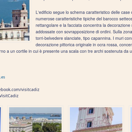
L'edificio segue lo schema caratteristico delle case 
numerose caratteristiche tipiche del barocco settec
rettangolare e la facciata concentra la decorazione 
addossate con sovrapposizione di ordini. Sulla zona
torri-belvedere slanciate, tipo capannina. I muri co
decorazione pittorica originale in ocra rossa, concen
orno a un cortile in cui è presente una scala con tre archi sostenuta d
.es
cebook.com/visitcadiz
VisitCadiz