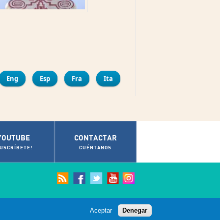
mpartir
Eng
Esp
Fra
Ita
YOUTUBE
CONTACTAR
SUSCRÍBETE!
CUÉNTANOS
Aceptar
Denegar
© Ayuntamiento de Cádiz 2012