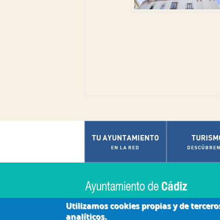
TU AYUNTAMIENTO
TURISM
EN LA RED
DESCÚBREN
Utilizamos cookies propias y de tercero
analíticos.
|
|
|
Accesibilidad
Aviso Legal
Contactar
Políti