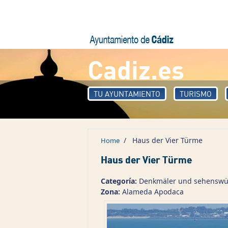
Skip to main content
Cadiz.es
TU AYUNTAMIENTO
TURISMO
/
Haus der Vier Türme
Home
Haus der Vier Türme
Categoría:
Denkmäler und sehenswü
Zona:
Alameda Apodaca