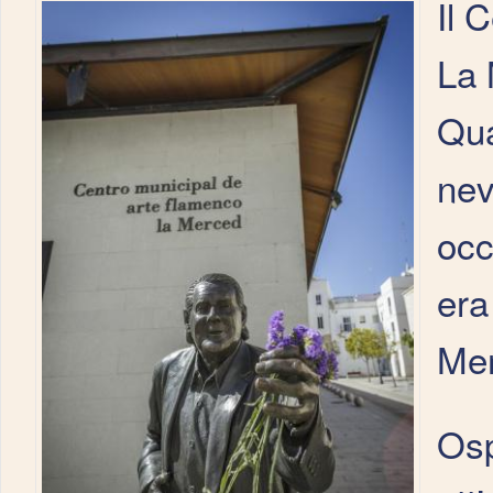
Il 
La 
Qua
nev
occ
era
Mer
Osp