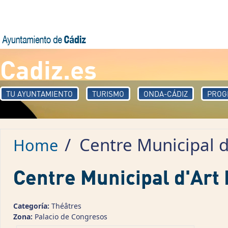
Skip to main content
Cadiz.es
TU AYUNTAMIENTO
TURISMO
ONDA-CÁDIZ
PROG
/
Centre Municipal 
Home
Centre Municipal d'Ar
Categoría:
Théâtres
Zona:
Palacio de Congresos