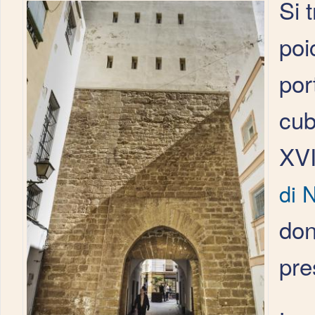
Si 
poi
por
cub
XVI
di 
don
pre