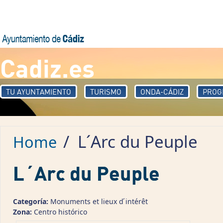
Skip to main content
Cadiz.es
TU AYUNTAMIENTO
TURISMO
ONDA-CÁDIZ
PROG
/
L´Arc du Peuple
Home
L´Arc du Peuple
Categoría:
Monuments et lieux d ́intérêt
Zona:
Centro histórico