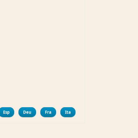
mpartir
Esp
Deu
Fra
Ita