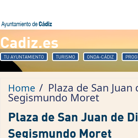
Skip to main content
Cadiz.es
TU AYUNTAMIENTO
TURISMO
ONDA-CÁDIZ
PROG
/
Plaza de San Juan
Home
Segismundo Moret
Plaza de San Juan de D
Segismundo Moret