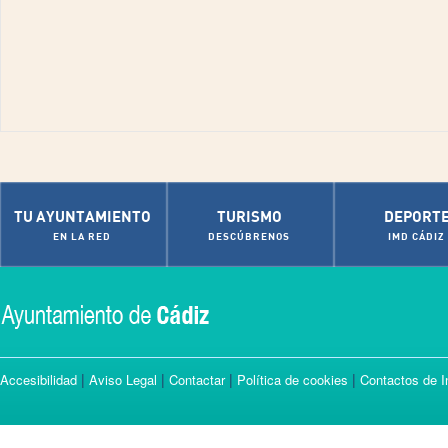
TU AYUNTAMIENTO
TURISMO
DEPORT
EN LA RED
DESCÚBRENOS
IMD CÁDIZ
|
|
|
|
Accesibilidad
Aviso Legal
Contactar
Política de cookies
Contactos de I