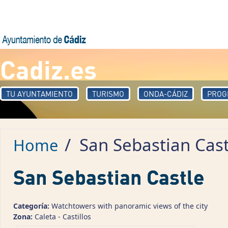
Skip to main content
Cadiz.es
TU AYUNTAMIENTO
TURISMO
ONDA-CÁDIZ
PROG
/
San Sebastian Cast
Home
San Sebastian Castle
Categoría:
Watchtowers with panoramic views of the city
Zona:
Caleta - Castillos