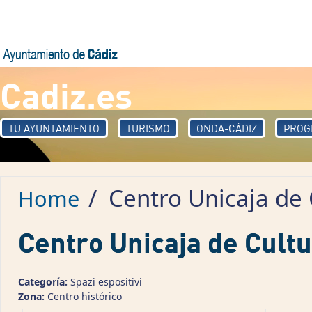
Skip to main content
Cadiz.es
TU AYUNTAMIENTO
TURISMO
ONDA-CÁDIZ
PROG
/
Centro Unicaja de 
Home
Centro Unicaja de Cult
Categoría:
Spazi espositivi
Zona:
Centro histórico