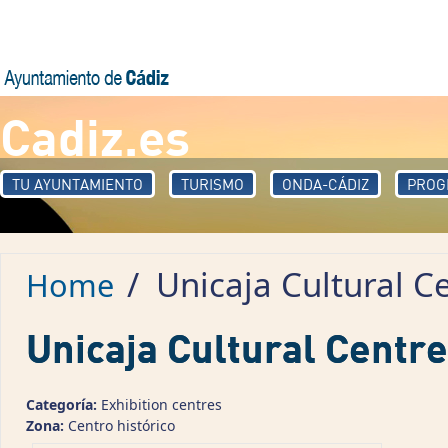
Skip to main content
Cadiz.es
TU AYUNTAMIENTO
TURISMO
ONDA-CÁDIZ
PROG
/
Unicaja Cultural C
Home
Unicaja Cultural Centre
Categoría:
Exhibition centres
Zona:
Centro histórico