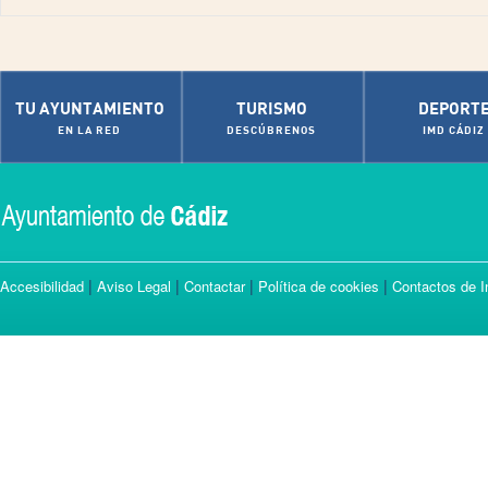
TU AYUNTAMIENTO
TURISMO
DEPORT
EN LA RED
DESCÚBRENOS
IMD CÁDIZ
|
|
|
|
Accesibilidad
Aviso Legal
Contactar
Política de cookies
Contactos de I